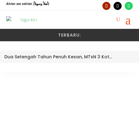
Ahlan wa sahlan
(أهلاً وسهلاً)
TERBARU:
Dua Setengah Tahun Penuh Kesan, MTsN 3 Kota Padang Lepas Pengawas Pembina Dra. Nayusminar Nasrun