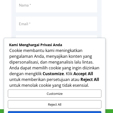
Kami Menghargai Privasi Anda
Cookie membantu kami meningkatkan
pengalaman Anda, menyajikan konten yang
Simpan nama, email, dan situs web saya
dipersonalisasi, dan menganalisis lalu lintas.
pada peramban ini untuk komentar saya
Anda dapat memilih cookie yang ingin diizinkan
berikutnya.
dengan mengklik
Customize
. Klik
Accept All
Kirim Komentar
untuk memberikan persetujuan atau
Reject All
untuk menolak cookie yang tidak esensial.
Customize
Reject All