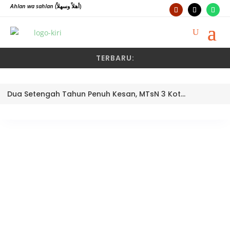
Ahlan wa sahlan
(أهلاً وسهلاً)
TERBARU:
Dua Setengah Tahun Penuh Kesan, MTsN 3 Kota Padang Lepas Pengawas Pembina Dra. Nayusminar Nasrun