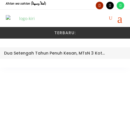
Ahlan wa sahlan
(أهلاً وسهلاً)
TERBARU:
Dua Setengah Tahun Penuh Kesan, MTsN 3 Kota Padang Lepas Pengawas Pembina Dra. Nayusminar Nasrun