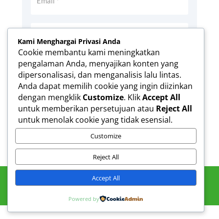
Kami Menghargai Privasi Anda
Cookie membantu kami meningkatkan
pengalaman Anda, menyajikan konten yang
Simpan nama, email, dan situs web saya
dipersonalisasi, dan menganalisis lalu lintas.
pada peramban ini untuk komentar saya
Anda dapat memilih cookie yang ingin diizinkan
berikutnya.
dengan mengklik
Customize
. Klik
Accept All
Kirim Komentar
untuk memberikan persetujuan atau
Reject All
untuk menolak cookie yang tidak esensial.
Customize
Reject All
Accept All
Powered by