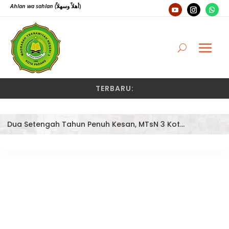
Ahlan wa sahlan
(أهلاً وسهلاً)
TERBARU:
Dua Setengah Tahun Penuh Kesan, MTsN 3 Kota Padang Lepas Pengawas Pembina Dra. Nayusminar Nasrun