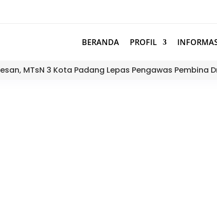
BERANDA
PROFIL
INFORMAS
esan, MTsN 3 Kota Padang Lepas Pengawas Pembina D
iap Tampil di Minangkabau Rob
Sumatera