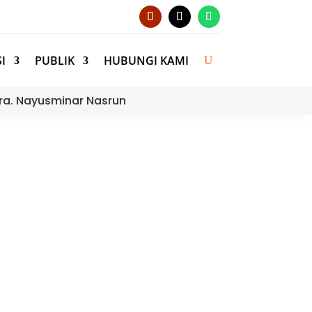
I
PUBLIK
HUBUNGI KAMI
ra. Nayusminar Nasrun
otic Contest Regional