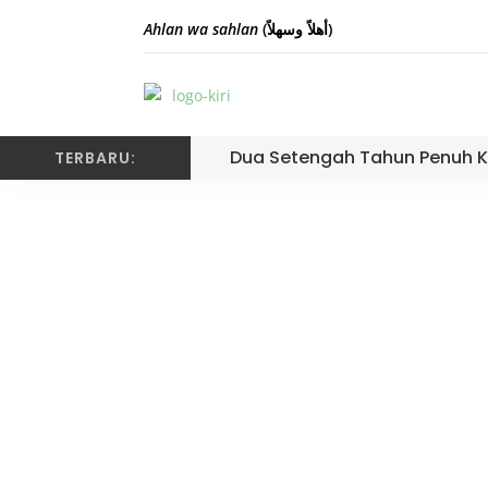
Ahlan wa sahlan
(أهلاً وسهلاً)
Dua Setengah Tahun Penuh K
TERBARU:
MTsN 3 Kota Padang S