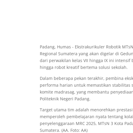
Padang, Humas - Ekstrakurikuler Robotik MTs
Regional Sumatera yang akan digelar di Gedun
dari perwakilan kelas VII hingga IX ini intensi
hingga robot kreatif bertema solusi sekolah.
Dalam beberapa pekan terakhir, pembina eksk
performa harian untuk memastikan stabilitas 
komite madrasag, yang membantu penyediaan 
Politeknik Negeri Padang.
Target utama tim adalah menorehkan prestasi
memperoleh pembelajaran nyata tentang kolab
penyelenggaraan MRC 2025, MTsN 3 Kota Pada
Sumatera. (AA. Foto: AA)