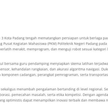
N 3 Kota Padang tengah mematangkan persiapan untuk berlaga pad
g Pusat Kegiatan Mahasiswa (PKM) Politeknik Negeri Padang pada 
f berlatih merakit, memprogram, dan menguji robot sesuai kategori l
ul bersama guru pendamping menyiapkan skema latihan terjadwal, 
sensor, kehandalan rangkaian, dan akurasi algoritma navigasi. D
komponen cadangan, perangkat pemrograman, serta transportasi t
 sekaligus menambah pengalaman bertanding di level regional. S
orasi, pemecahan masalah, serta etika kompetisi. Dengan agenda
ng optimistis dapat menampilkan inovasi terbaik dan membawa n