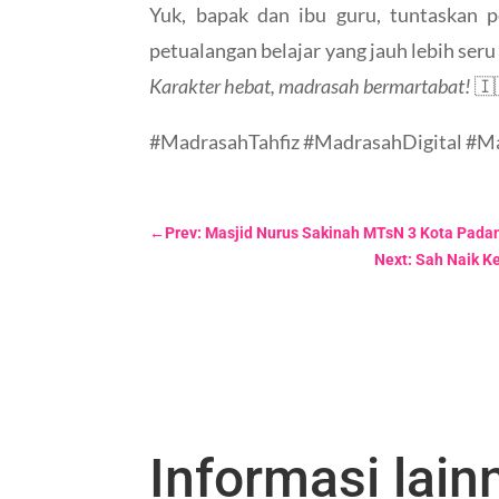
Yuk, bapak dan ibu guru, tuntaskan
petualangan belajar yang jauh lebih ser
Karakter hebat, madrasah bermartabat!
🇮
#MadrasahTahfiz #MadrasahDigital #M
←
Prev: Masjid Nurus Sakinah MTsN 3 Kota Pada
Next: Sah Naik K
Informasi lainn