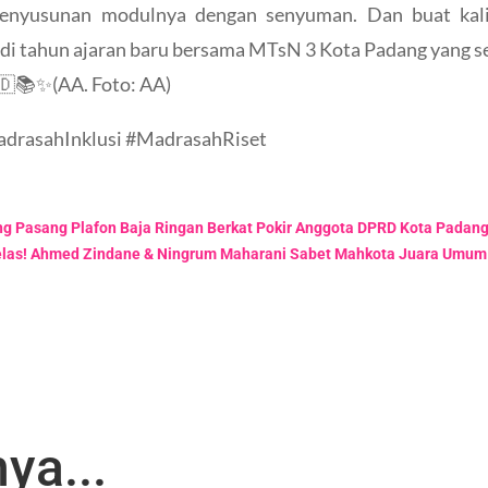
 penyusunan modulnya dengan senyuman. Dan buat kali
u di tahun ajaran baru bersama MTsN 3 Kota Padang yang s
🇩📚✨(AA. Foto: AA)
adrasahInklusi #MadrasahRiset
ng Pasang Plafon Baja Ringan Berkat Pokir Anggota DPRD Kota Padan
elas! Ahmed Zindane & Ningrum Maharani Sabet Mahkota Juara Umum
ya...