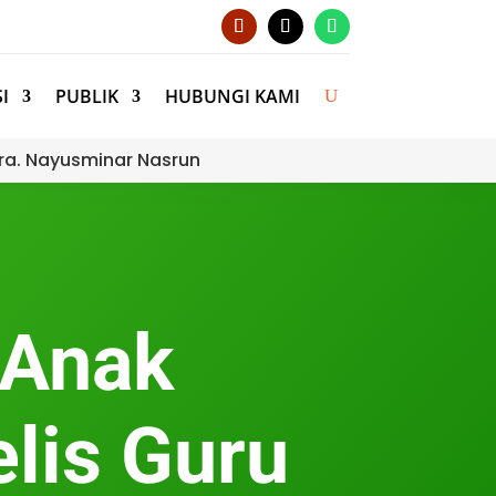
I
PUBLIK
HUBUNGI KAMI
ra. Nayusminar Nasrun
“Anak
elis Guru