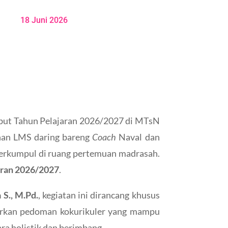
18 Juni 2026
mbut Tahun Pelajaran 2026/2027 di MTsN
ihan LMS daring bareng
Coach
Naval dan
i berkumpul di ruang pertemuan madrasah.
aran 2026/2027
.
 S., M.Pd.
, kegiatan ini dirancang khusus
irkan pedoman kokurikuler yang mampu
ara holistik dan berimbang.