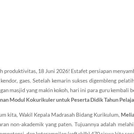
h produktivitas, 18 Juni 2026! Estafet persiapan menya
 kendor, gaes. Setelah kemarin sukses digembleng pelat
ngan masjid yang makin kokoh, hari ini para guru kembal
an Modul Kokurikuler untuk Peserta Didik Tahun Pelaj
lum kita, Wakil Kepala Madrasah Bidang Kurikulum,
Melia
aran non-akademik yang paten. Tujuannya adalah melah
mpetensi, dan keterampilan (
soft skills
) 470 siswa kita sec