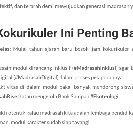
 efektif, dan terarah demi mewujudkan generasi madrasah y
kurikuler Ini Penting Ba
elas:
Mulai tahun ajaran baru besok, jam kokurikuler s
sain modul dirancang inklusif (
#MadrasahInklusi
) agar 
gital (
#MadrasahDigital
) dalam proses pelaporannya.
ktivitas di dalam modul bakal banyak mendorong siswa
ahRiset
) atau mengelola Bank Sampah
#Ekoteologi
.
 bukti otentik kalau madrasah kita adalah lembaga pendid
man, modul karakter sudah siap tayang!