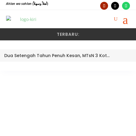
Ahlan wa sahlan
(أهلاً وسهلاً)
TERBARU:
Dua Setengah Tahun Penuh Kesan, MTsN 3 Kota Padang Lepas Pengawas Pembina Dra. Nayusminar Nasrun