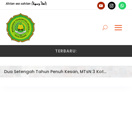
Ahlan wa sahlan
(أهلاً وسهلاً)
TERBARU:
Dua Setengah Tahun Penuh Kesan, MTsN 3 Kota Padang Lepas Pengawas Pembina Dra. Nayusminar Nasrun