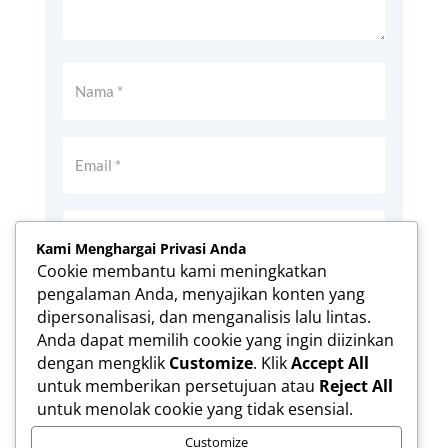
Kami Menghargai Privasi Anda
Cookie membantu kami meningkatkan
pengalaman Anda, menyajikan konten yang
Simpan nama, email, dan situs web saya
dipersonalisasi, dan menganalisis lalu lintas.
pada peramban ini untuk komentar saya
Anda dapat memilih cookie yang ingin diizinkan
berikutnya.
dengan mengklik
Customize
. Klik
Accept All
Kirim Komentar
untuk memberikan persetujuan atau
Reject All
untuk menolak cookie yang tidak esensial.
Customize