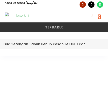
Ahlan wa sahlan
(أهلاً وسهلاً)
TERBARU:
Dua Setengah Tahun Penuh Kesan, MTsN 3 Kota Padang Lepas Pengawas Pembina Dra. Nayusminar Nasrun