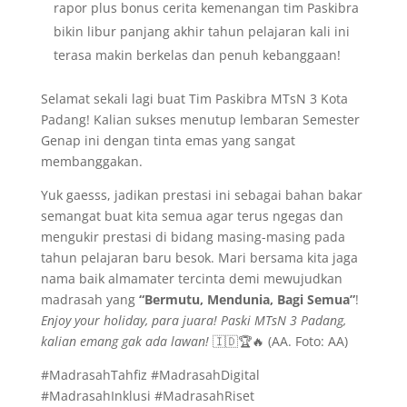
rapor plus bonus cerita kemenangan tim Paskibra
bikin libur panjang akhir tahun pelajaran kali ini
terasa makin berkelas dan penuh kebanggaan!
​Selamat sekali lagi buat Tim Paskibra MTsN 3 Kota
Padang! Kalian sukses menutup lembaran Semester
Genap ini dengan tinta emas yang sangat
membanggakan.
​Yuk gaesss, jadikan prestasi ini sebagai bahan bakar
semangat buat kita semua agar terus ngegas dan
mengukir prestasi di bidang masing-masing pada
tahun pelajaran baru besok. Mari bersama kita jaga
nama baik almamater tercinta demi mewujudkan
madrasah yang
“Bermutu, Mendunia, Bagi Semua”
!
Enjoy your holiday, para juara! Paski MTsN 3 Padang,
kalian emang gak ada lawan!
🇮🇩🏆🔥 (AA. Foto: AA)
​#MadrasahTahfiz #MadrasahDigital
#MadrasahInklusi #MadrasahRiset