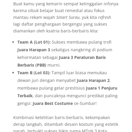
​Buat kamu yang kemarin sempat ketinggalan infonya
karena sibuk belajar buat remedial atau fokus
mantau rekam wajah
Smart Surau
, yuk kita
refresh
lagi daftar penghargaan bergengsi yang sukses
diamankan oleh ksatria baris-berbaris kita:
Team A (Lot 01):
Sukses membawa pulang trofi
Juara Harapan 3
sekaligus nangkring di podium
kehormatan sebagai
Juara 3 Peraturan Baris
Berbaris (PBB)
murni.
Team B (Lot 03):
Tampil luar biasa memukau
dewan juri dengan menyabet
Juara Harapan 2
,
membawa pulang gelar prestisius
Juara 1 Penjuru
Terbaik
, dan puncaknya mengunci predikat paling
gengsi:
Juara Best Costume
se-Sumbar!
​Kombinasi ketelitian baris-berbaris, kekompakan
derap langkah, ditambah desain kostum yang estetik
parah, terbukti sukses bikin nama MTsN 3 Kota