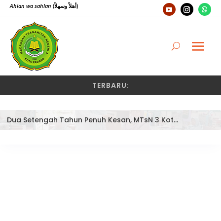
Ahlan wa sahlan
(أهلاً وسهلاً)
TERBARU:
Dua Setengah Tahun Penuh Kesan, MTsN 3 Kota Padang Lepas Pengawas Pembina Dra. Nayusminar Nasrun