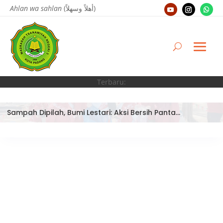
Ahlan wa sahlan
(أهلاً وسهلاً)
Terbaru:
Sampah Dipilah, Bumi Lestari: Aksi Bersih Pantai Ujung Batu oleh Tim Bank Sampah MTsN 3 Kota Padang