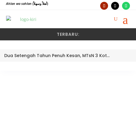
Ahlan wa sahlan
(أهلاً وسهلاً)
TERBARU:
Dua Setengah Tahun Penuh Kesan, MTsN 3 Kota Padang Lepas Pengawas Pembina Dra. Nayusminar Nasrun