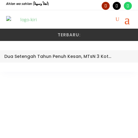
Ahlan wa sahlan
(أهلاً وسهلاً)
TERBARU:
Dua Setengah Tahun Penuh Kesan, MTsN 3 Kota Padang Lepas Pengawas Pembina Dra. Nayusminar Nasrun