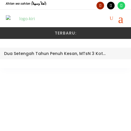
Ahlan wa sahlan
(أهلاً وسهلاً)
TERBARU:
Dua Setengah Tahun Penuh Kesan, MTsN 3 Kota Padang Lepas Pengawas Pembina Dra. Nayusminar Nasrun