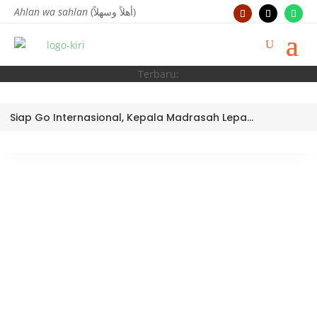
Ahlan wa sahlan
(أهلاً وسهلاً)
Terbaru:
Siap Go Internasional, Kepala Madrasah Lepas Tim Robotik MTsN 3 Kota Padang Ikuti World Robotic Center Competition 2026 di Malaysia