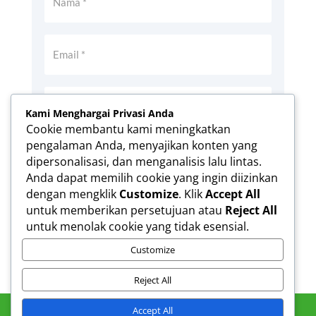
Kami Menghargai Privasi Anda
Cookie membantu kami meningkatkan
pengalaman Anda, menyajikan konten yang
Simpan nama, email, dan situs web saya
dipersonalisasi, dan menganalisis lalu lintas.
pada peramban ini untuk komentar saya
Anda dapat memilih cookie yang ingin diizinkan
berikutnya.
dengan mengklik
Customize
. Klik
Accept All
Kirim Komentar
untuk memberikan persetujuan atau
Reject All
untuk menolak cookie yang tidak esensial.
Customize
Reject All
Accept All