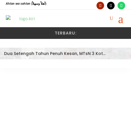
Ahlan wa sahlan
(أهلاً وسهلاً)
TERBARU:
Dua Setengah Tahun Penuh Kesan, MTsN 3 Kota Padang Lepas Pengawas Pembina Dra. Nayusminar Nasrun