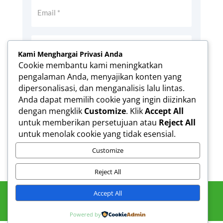
Kami Menghargai Privasi Anda
Cookie membantu kami meningkatkan
pengalaman Anda, menyajikan konten yang
Simpan nama, email, dan situs web saya
dipersonalisasi, dan menganalisis lalu lintas.
pada peramban ini untuk komentar saya
Anda dapat memilih cookie yang ingin diizinkan
berikutnya.
dengan mengklik
Customize
. Klik
Accept All
Kirim Komentar
untuk memberikan persetujuan atau
Reject All
untuk menolak cookie yang tidak esensial.
Customize
Reject All
Accept All
Powered by