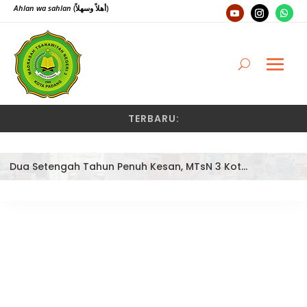
Ahlan wa sahlan
(أهلاً وسهلاً)
TERBARU:
Dua Setengah Tahun Penuh Kesan, MTsN 3 Kota Padang Lepas Pengawas Pembina Dra. Nayusminar Nasrun