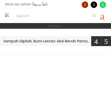
Ahlan wa sahlan
(أهلاً وسهلاً)
Terbaru:
Sampah Dipilah, Bumi Lestari: Aksi Bersih Pantai Ujung Batu oleh Tim Bank Sampah MTsN 3 Kota Padang