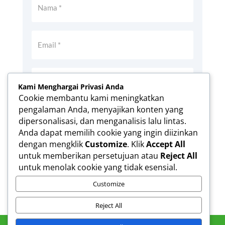
Kami Menghargai Privasi Anda
Cookie membantu kami meningkatkan
pengalaman Anda, menyajikan konten yang
Simpan nama, email, dan situs web saya
dipersonalisasi, dan menganalisis lalu lintas.
pada peramban ini untuk komentar saya
Anda dapat memilih cookie yang ingin diizinkan
berikutnya.
dengan mengklik
Customize
. Klik
Accept All
Kirim Komentar
untuk memberikan persetujuan atau
Reject All
untuk menolak cookie yang tidak esensial.
Customize
Reject All