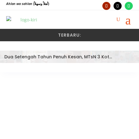
Ahlan wa sahlan
(أهلاً وسهلاً)
TERBARU:
Dua Setengah Tahun Penuh Kesan, MTsN 3 Kota Padang Lepas Pengawas Pembina Dra. Nayusminar Nasrun