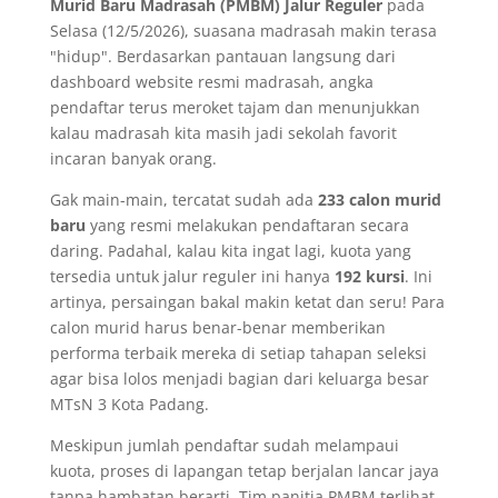
Murid Baru Madrasah (PMBM) Jalur Reguler
pada
Selasa (12/5/2026), suasana madrasah makin terasa
"hidup". Berdasarkan pantauan langsung dari
dashboard website resmi madrasah, angka
pendaftar terus meroket tajam dan menunjukkan
kalau madrasah kita masih jadi sekolah favorit
incaran banyak orang.
​Gak main-main, tercatat sudah ada
233 calon murid
baru
yang resmi melakukan pendaftaran secara
daring. Padahal, kalau kita ingat lagi, kuota yang
tersedia untuk jalur reguler ini hanya
192 kursi
. Ini
artinya, persaingan bakal makin ketat dan seru! Para
calon murid harus benar-benar memberikan
performa terbaik mereka di setiap tahapan seleksi
agar bisa lolos menjadi bagian dari keluarga besar
MTsN 3 Kota Padang.
​Meskipun jumlah pendaftar sudah melampaui
kuota, proses di lapangan tetap berjalan lancar jaya
tanpa hambatan berarti. Tim panitia PMBM terlihat