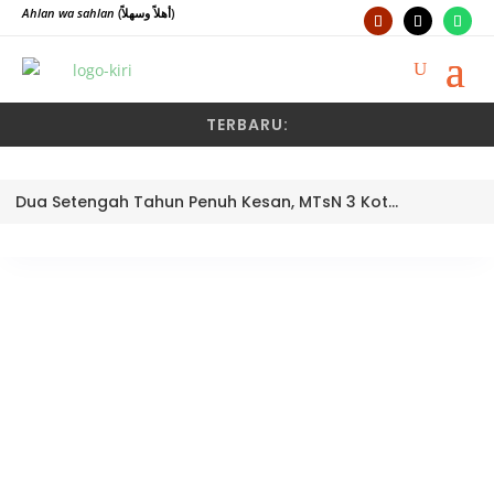
Ahlan wa sahlan
(أهلاً وسهلاً)
TERBARU:
Dua Setengah Tahun Penuh Kesan, MTsN 3 Kota Padang Lepas Pengawas Pembina Dra. Nayusminar Nasrun