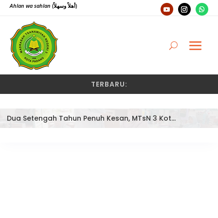
Ahlan wa sahlan
(أهلاً وسهلاً)
TERBARU:
Dua Setengah Tahun Penuh Kesan, MTsN 3 Kota Padang Lepas Pengawas Pembina Dra. Nayusminar Nasrun