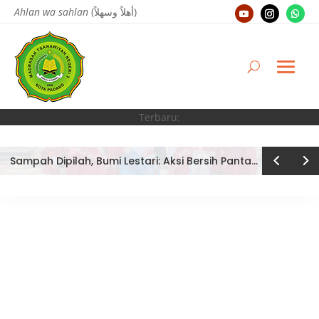
Ahlan wa sahlan
(أهلاً وسهلاً)
Terbaru:
Sampah Dipilah, Bumi Lestari: Aksi Bersih Pantai Ujung Batu oleh Tim Bank Sampah MTsN 3 Kota Padang