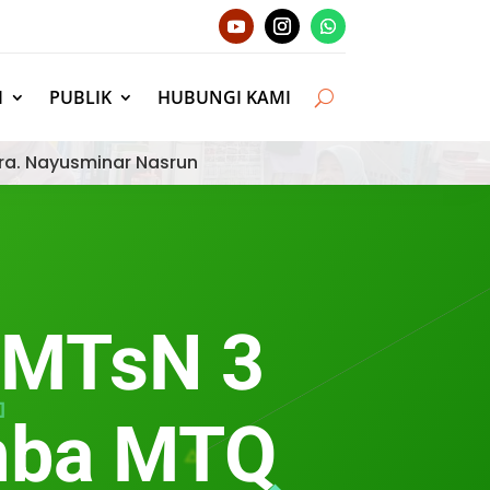
I
PUBLIK
HUBUNGI KAMI
ra. Nayusminar Nasrun
 MTsN 3
omba MTQ