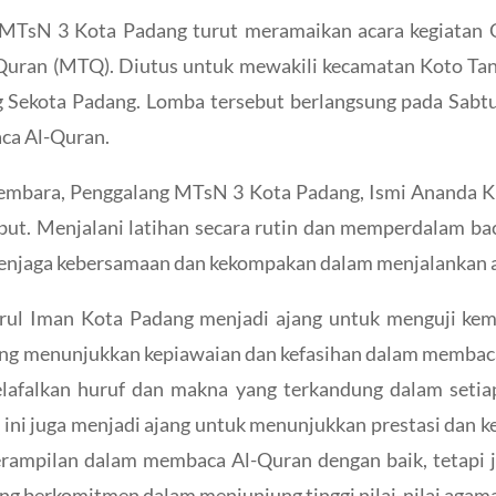
 MTsN 3 Kota Padang turut meramaikan acara kegiatan
Quran (MTQ). Diutus untuk mewakili kecamatan Koto Tan
 Sekota Padang. Lomba tersebut berlangsung pada Sabtu,
a Al-Quran.
bara, Penggalang MTsN 3 Kota Padang, Ismi Ananda Kh
ut. Menjalani latihan secara rutin dan memperdalam baca
enjaga kebersamaan dan kekompakan dalam menjalankan a
ul Iman Kota Padang menjadi ajang untuk menguji kem
 menunjukkan kepiawaian dan kefasihan dalam membaca 
lafalkan huruf dan makna yang terkandung dalam setiap
i juga menjadi ajang untuk menunjukkan prestasi dan 
terampilan dalam membaca Al-Quran dengan baik, tetap
ng berkomitmen dalam menjunjung tinggi nilai-nilai agam