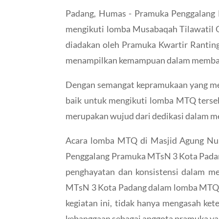
Padang, Humas - Pramuka Penggalang
mengikuti lomba Musabaqah Tilawatil 
diadakan oleh Pramuka Kwartir Ranting
menampilkan kemampuan dalam membac
Dengan semangat kepramukaan yang mem
baik untuk mengikuti lomba MTQ terseb
merupakan wujud dari dedikasi dalam m
Acara lomba MTQ di Masjid Agung Nur
Penggalang Pramuka MTsN 3 Kota Padang
penghayatan dan konsistensi dalam me
MTsN 3 Kota Padang dalam lomba MTQ in
kegiatan ini, tidak hanya mengasah ke
kebanggaan sebagai anggota pramuka ya