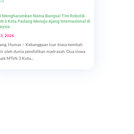
p Mengharumkan Nama Bangsa! Tim Robotik
N 3 Kota Padang Menuju Ajang Internasional di
aysia
 3, 2026
ang, Humas – Kebanggaan luar biasa kembali
kir oleh dunia pendidikan madrasah. Dua siswa
baik MTsN 3 Kota...