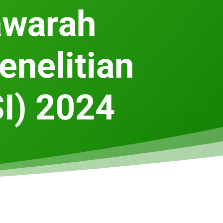
awarah
enelitian
I) 2024