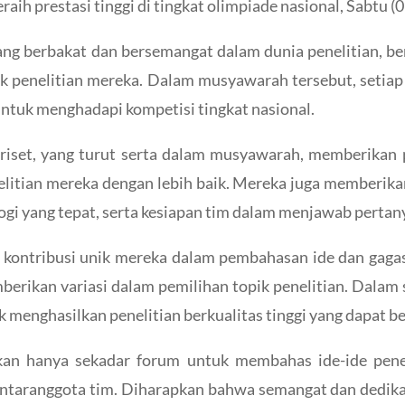
ih prestasi tinggi di tingkat olimpiade nasional, Sabtu (0
i yang berbakat dan bersemangat dalam dunia penelitian,
ek penelitian mereka. Dalam musyawarah tersebut, setiap
 untuk menghadapi kompetisi tingkat nasional.
riset, yang turut serta dalam musyawarah, memberikan 
litian mereka dengan lebih baik. Mereka juga memberika
gi yang tepat, serta kesiapan tim dalam menjawab pertany
n kontribusi unik mereka dalam pembahasan ide dan gag
erikan variasi dalam pemilihan topik penelitian. Dalam 
nghasilkan penelitian berkualitas tinggi yang dapat bers
n hanya sekadar forum untuk membahas ide-ide penelit
ntaranggota tim. Diharapkan bahwa semangat dan dedikasi