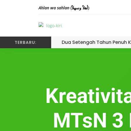
Ahlan wa sahlan
(أهلاً وسهلاً)
Dua Setengah Tahun Penuh K
TERBARU:
Kreativit
MTsN 3 