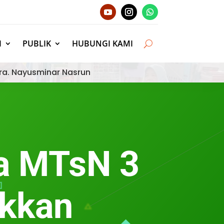
I
PUBLIK
HUBUNGI KAMI
ra. Nayusminar Nasrun
wa MTsN 3
ukkan