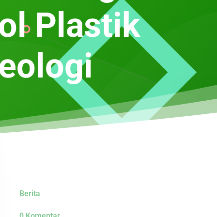
ol Plastik
eologi
Berita
0 Komentar