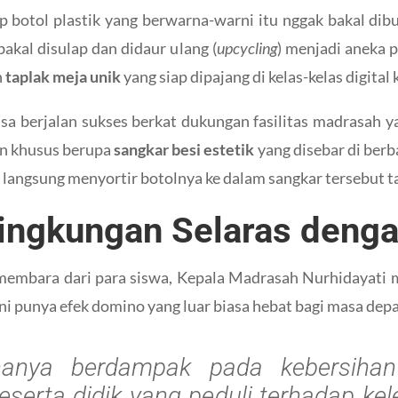
p botol plastik yang berwarna-warni itu nggak bakal dibu
akal disulap dan didaur ulang (
upcycling
) menjadi aneka 
h
taplak meja unik
yang siap dipajang di kelas-kelas digital k
bisa berjalan sukses berkat dukungan fasilitas madrasah
n khusus berupa
sangkar besi estetik
yang disebar di berba
a langsung menyortir botolnya ke dalam sangkar tersebut 
Lingkungan Selaras deng
embara dari para siswa, Kepala Madrasah Nurhidayati me
 punya efek domino yang luar biasa hebat bagi masa depa
 hanya berdampak pada kebersihan 
serta didik yang peduli terhadap k