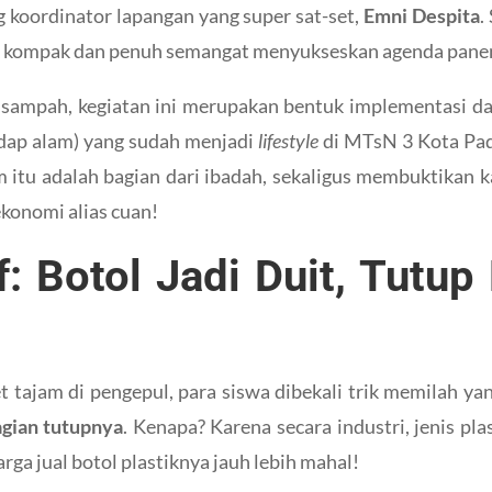
 koordinator lapangan yang super sat-set,
Emni Despita
.
k kompak dan penuh semangat menyukseskan agenda panen 
 sampah, kegiatan ini merupakan bentuk implementasi d
adap alam) yang sudah menjadi
lifestyle
di MTsN 3 Kota Pada
 itu adalah bagian dari ibadah, sekaligus membuktikan k
ekonomi alias cuan!
if: Botol Jadi Duit, Tutup
ket tajam di pengepul, para siswa dibekali trik memilah ya
agian tutupnya
. Kenapa? Karena secara industri, jenis pl
ga jual botol plastiknya jauh lebih mahal!