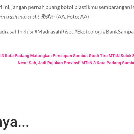
ri ini, jangan pernah buang botol plastikmu sembarangan l
rn trash into cash!
🌍💰✨ (AA. Foto: AA)
MadrasahInklusi #MadrasahRiset #Ekoteologi #BankSa
sN 3 Kota Padang Matangkan Persiapan Sambut Studi Tiru MTsN Solok 
Next: Sah, Jadi Rujukan Provinsi! MTsN 3 Kota Padang Samb
ya...