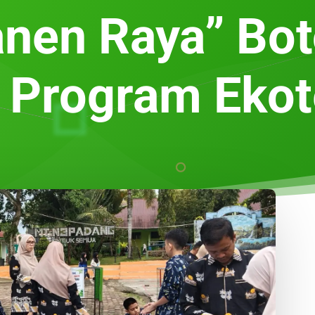
nen Raya” Bot
 Program Ekot