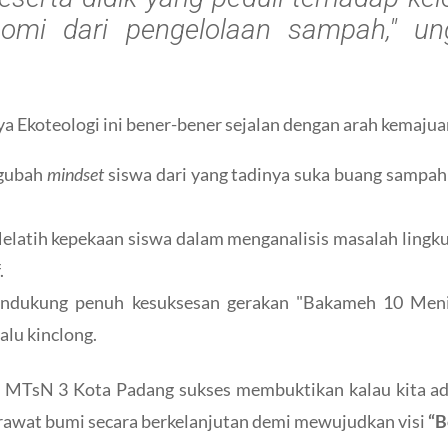
nomi dari pengelolaan sampah," un
ya Ekoteologi ini bener-bener sejalan dengan arah kemajua
gubah
mindset
siswa dari yang tadinya suka buang samp
latih kepekaan siswa dalam menganalisis masalah ling
.
dukung penuh kesuksesan gerakan "Bakameh 10 Meni
alu kinclong.
, MTsN 3 Kota Padang sukses membuktikan kalau kita a
erawat bumi secara berkelanjutan demi mewujudkan visi
“B