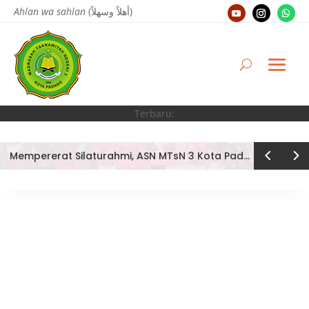
Ahlan wa sahlan
(أهلاً وسهلاً)
Terbaru:
Mempererat Silaturahmi, ASN MTsN 3 Kota Padang Tampil Kompak di Outbound Kemenag Kota Padang