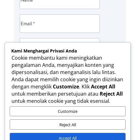
Kami Menghargai Privasi Anda
Cookie membantu kami meningkatkan
pengalaman Anda, menyajikan konten yang
Simpan nama, email, dan situs web saya
dipersonalisasi, dan menganalisis lalu lintas.
pada peramban ini untuk komentar saya
Anda dapat memilih cookie yang ingin diizinkan
berikutnya.
dengan mengklik
Customize
. Klik
Accept All
untuk memberikan persetujuan atau
Reject All
KIRIM KOMENTAR
untuk menolak cookie yang tidak esensial.
Customize
Reject All
Accept All