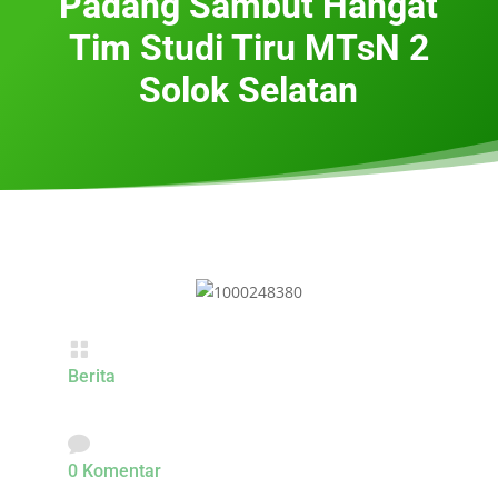
Padang Sambut Hangat
Tim Studi Tiru MTsN 2
Solok Selatan

Berita

0 Komentar