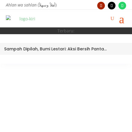
Ahlan wa sahlan
(أهلاً وسهلاً)
Terbaru:
Sampah Dipilah, Bumi Lestari: Aksi Bersih Pantai Ujung Batu oleh Tim Bank Sampah MTsN 3 Kota Padang