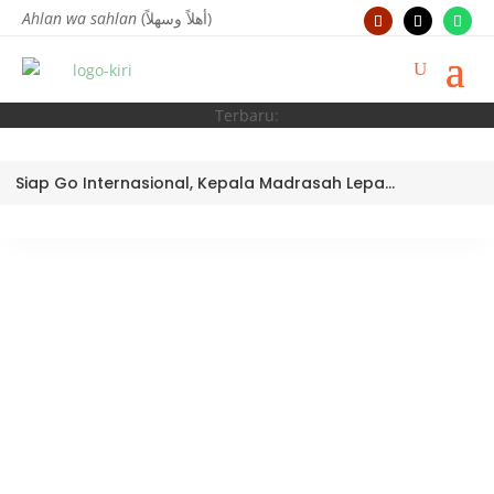
Ahlan wa sahlan
(أهلاً وسهلاً)
Terbaru:
Siap Go Internasional, Kepala Madrasah Lepas Tim Robotik MTsN 3 Kota Padang Ikuti World Robotic Center Competition 2026 di Malaysia