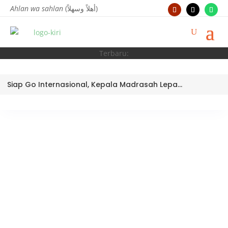
Ahlan wa sahlan
(أهلاً وسهلاً)
Terbaru:
Siap Go Internasional, Kepala Madrasah Lepas Tim Robotik MTsN 3 Kota Padang Ikuti World Robotic Center Competition 2026 di Malaysia