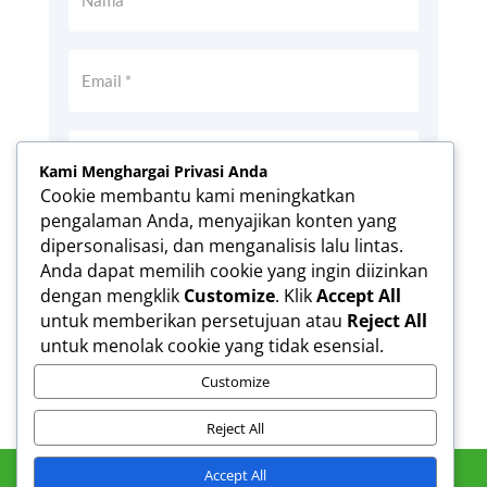
Kami Menghargai Privasi Anda
Cookie membantu kami meningkatkan
pengalaman Anda, menyajikan konten yang
Simpan nama, email, dan situs web saya
dipersonalisasi, dan menganalisis lalu lintas.
pada peramban ini untuk komentar saya
Anda dapat memilih cookie yang ingin diizinkan
berikutnya.
dengan mengklik
Customize
. Klik
Accept All
Kirim Komentar
untuk memberikan persetujuan atau
Reject All
untuk menolak cookie yang tidak esensial.
Customize
Reject All
Accept All