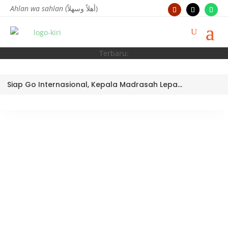
Ahlan wa sahlan
(أهلاً وسهلاً)
Terbaru:
Siap Go Internasional, Kepala Madrasah Lepas Tim Robotik MTsN 3 Kota Padang Ikuti World Robotic Center Competition 2026 di Malaysia