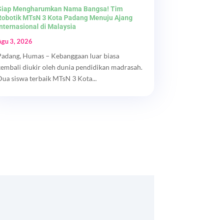
Siap Mengharumkan Nama Bangsa! Tim
Robotik MTsN 3 Kota Padang Menuju Ajang
Internasional di Malaysia
Agu 3, 2026
Padang, Humas – Kebanggaan luar biasa
kembali diukir oleh dunia pendidikan madrasah.
Dua siswa terbaik MTsN 3 Kota...