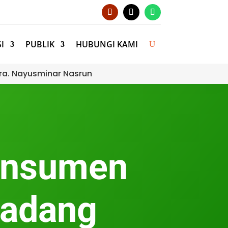
I
PUBLIK
HUBUNGI KAMI
ra. Nayusminar Nasrun
onsumen
Padang