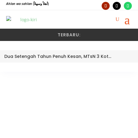
Ahlan wa sahlan
(أهلاً وسهلاً)
TERBARU:
Dua Setengah Tahun Penuh Kesan, MTsN 3 Kota Padang Lepas Pengawas Pembina Dra. Nayusminar Nasrun