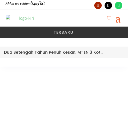
Ahlan wa sahlan
(أهلاً وسهلاً)
TERBARU:
Dua Setengah Tahun Penuh Kesan, MTsN 3 Kota Padang Lepas Pengawas Pembina Dra. Nayusminar Nasrun