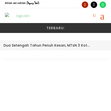
Ahlan wa sahlan
(أهلاً وسهلاً)
TERBARU:
Dua Setengah Tahun Penuh Kesan, MTsN 3 Kota Padang Lepas Pengawas Pembina Dra. Nayusminar Nasrun