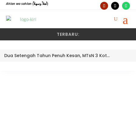
Ahlan wa sahlan
(أهلاً وسهلاً)
TERBARU:
Dua Setengah Tahun Penuh Kesan, MTsN 3 Kota Padang Lepas Pengawas Pembina Dra. Nayusminar Nasrun