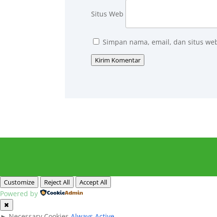
Situs Web
Simpan nama, email, dan situs we
Kirim Komentar
Customize
Reject All
Accept All
Powered by
✖
►
Necessary Cookies
Always Active