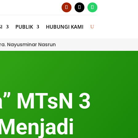
I
PUBLIK
HUBUNGI KAMI
ra. Nayusminar Nasrun
a” MTsN 3
Menjadi