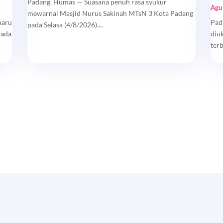
Padang, Humas — Suasana penuh rasa syukur
Agu
mewarnai Masjid Nurus Sakinah MTsN 3 Kota Padang
haru
Pad
pada Selasa (4/8/2026)....
pada
diu
ter