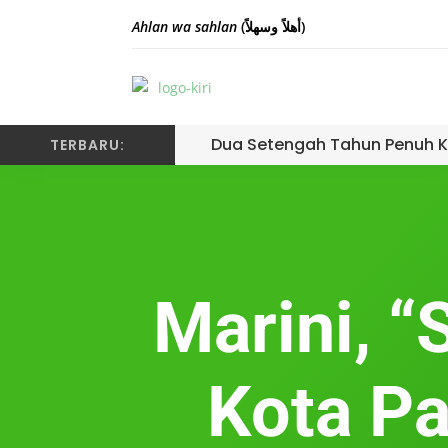
Ahlan wa sahlan
(أهلاً وسهلاً)
Dua Setengah Tahun Penuh K
TERBARU:
Marini, 
Kota P