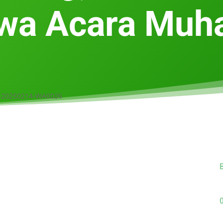
a Acara Muh
B