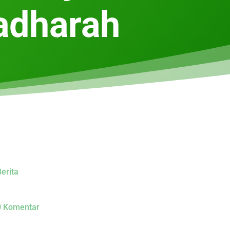
adharah
erita
0 Komentar