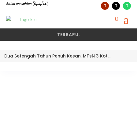
Ahlan wa sahlan
(أهلاً وسهلاً)
TERBARU:
Dua Setengah Tahun Penuh Kesan, MTsN 3 Kota Padang Lepas Pengawas Pembina Dra. Nayusminar Nasrun