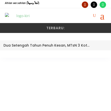
Ahlan wa sahlan
(أهلاً وسهلاً)
TERBARU:
Dua Setengah Tahun Penuh Kesan, MTsN 3 Kota Padang Lepas Pengawas Pembina Dra. Nayusminar Nasrun