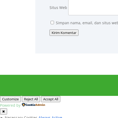
Situs Web
Simpan nama, email, dan situs we
Kirim Komentar
Customize
Reject All
Accept All
Powered by
✖
►
Necessary Cookies
Always Active