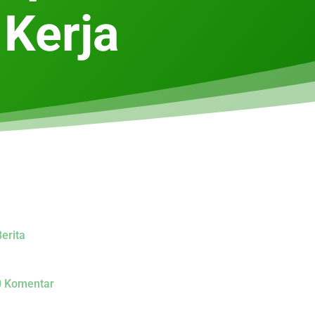
 Kerja
erita
0 Komentar