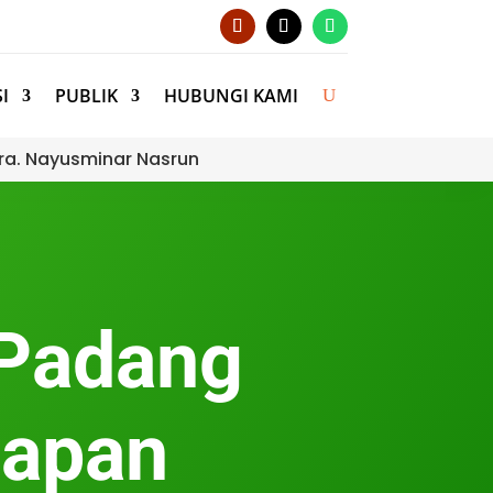
I
PUBLIK
HUBUNGI KAMI
ra. Nayusminar Nasrun
 Padang
iapan