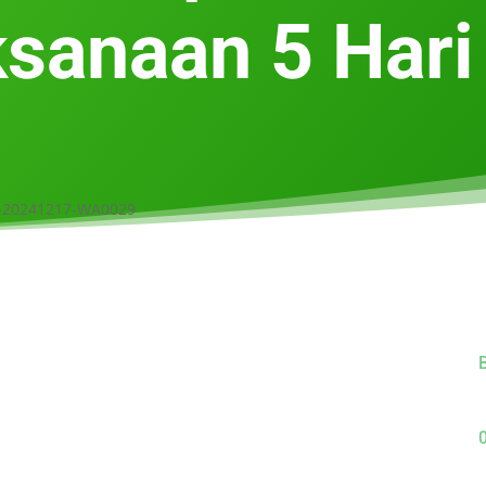
sanaan 5 Hari
B