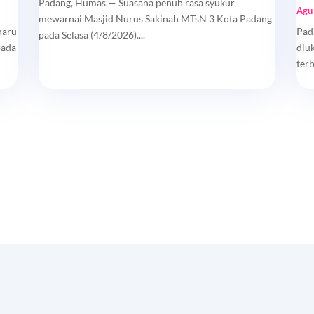
Padang, Humas — Suasana penuh rasa syukur
Agu
mewarnai Masjid Nurus Sakinah MTsN 3 Kota Padang
haru
Pad
pada Selasa (4/8/2026)....
pada
diu
ter