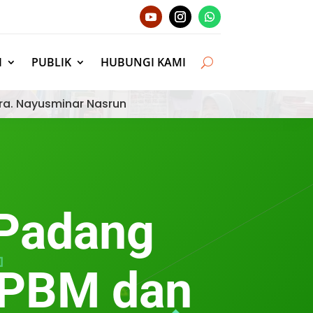
I
PUBLIK
HUBUNGI KAMI
ra. Nayusminar Nasrun
 Padang
 PBM dan