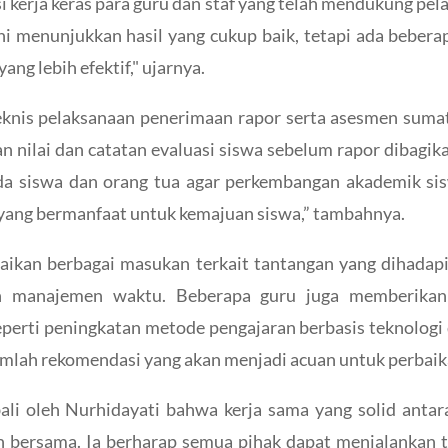
i kerja keras para guru dan staf yang telah mendukung pel
 menunjukkan hasil yang cukup baik, tetapi ada beberapa
ng lebih efektif," ujarnya.
teknis pelaksanaan penerimaan rapor serta asesmen sumat
n nilai dan catatan evaluasi siswa sebelum rapor dibagik
a siswa dan orang tua agar perkembangan akademik sis
ik yang bermanfaat untuk kemajuan siswa,” tambahnya.
aikan berbagai masukan terkait tantangan yang dihadap
an manajemen waktu. Beberapa guru juga memberika
eperti peningkatan metode pengajaran berbasis teknologi 
umlah rekomendasi yang akan menjadi acuan untuk perbai
li oleh Nurhidayati bahwa kerja sama yang solid antara
n bersama. Ia berharap semua pihak dapat menjalankan