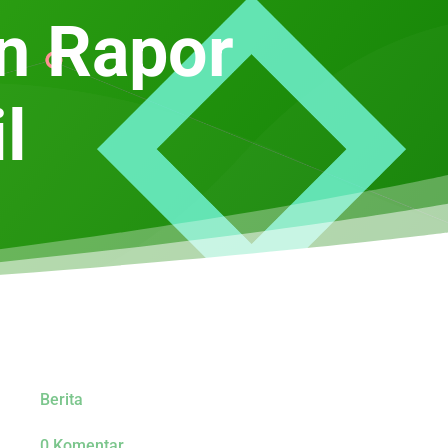
n Rapor
l
Berita
0 Komentar