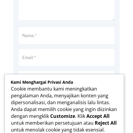
Kami Menghargai Privasi Anda
Cookie membantu kami meningkatkan
pengalaman Anda, menyajikan konten yang
Simpan nama, email, dan situs web saya
dipersonalisasi, dan menganalisis lalu lintas.
pada peramban ini untuk komentar saya
Anda dapat memilih cookie yang ingin diizinkan
berikutnya.
dengan mengklik
Customize
. Klik
Accept All
Kirim Komentar
untuk memberikan persetujuan atau
Reject All
untuk menolak cookie yang tidak esensial.