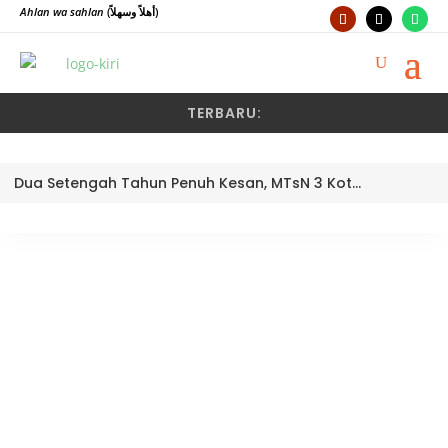
Ahlan wa sahlan
(أهلاً وسهلاً)
TERBARU:
Dua Setengah Tahun Penuh Kesan, MTsN 3 Kota Padang Lepas Pengawas Pembina Dra. Nayusminar Nasrun