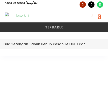
Ahlan wa sahlan
(أهلاً وسهلاً)
TERBARU:
Dua Setengah Tahun Penuh Kesan, MTsN 3 Kota Padang Lepas Pengawas Pembina Dra. Nayusminar Nasrun