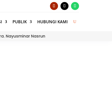
I
PUBLIK
HUBUNGI KAMI
ra. Nayusminar Nasrun
lementasi Kurikulum