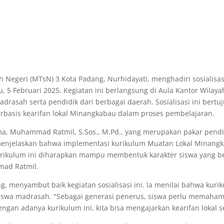
Negeri (MTsN) 3 Kota Padang, Nurhidayati, menghadiri sosialisa
 5 Februari 2025. Kegiatan ini berlangsung di Aula Kantor Wilay
madrasah serta pendidik dari berbagai daerah. Sosialisasi ini b
rbasis kearifan lokal Minangkabau dalam proses pembelajaran.
ma, Muhammad Ratmil, S.Sos., M.Pd., yang merupakan pakar pendi
njelaskan bahwa implementasi kurikulum Muatan Lokal Minangkaba
rikulum ini diharapkan mampu membentuk karakter siswa yang be
mad Ratmil.
g, menyambut baik kegiatan sosialisasi ini. Ia menilai bahwa ku
iswa madrasah. "Sebagai generasi penerus, siswa perlu memahami
gan adanya kurikulum ini, kita bisa mengajarkan kearifan lokal s