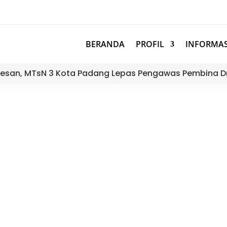
BERANDA
PROFIL
INFORMAS
esan, MTsN 3 Kota Padang Lepas Pengawas Pembina D
 Padang Hadiri Sosialisasi Imp
Muatan Lokal Minangkabau