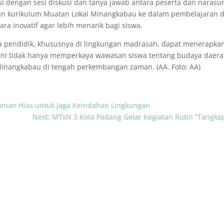
isi dengan sesi diskusi dan tanya jawab antara peserta dan narasu
kan kurikulum Muatan Lokal Minangkabau ke dalam pembelajaran 
a inovatif agar lebih menarik bagi siswa.
ara pendidik, khususnya di lingkungan madrasah, dapat menerapk
 ini tidak hanya memperkaya wawasan siswa tentang budaya daerah
 Minangkabau di tengah perkembangan zaman. (AA. Foto: AA)
aman Hias untuk Jaga Keindahan Lingkungan
Next: MTsN 3 Kota Padang Gelar Kegiatan Rutin “Tangkap