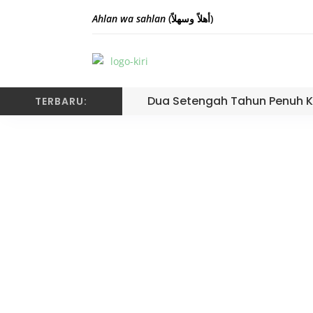
Ahlan wa sahlan
(أهلاً وسهلاً)
Dua Setengah Tahun Penuh K
TERBARU:
Kepala MTsN 3 Kota