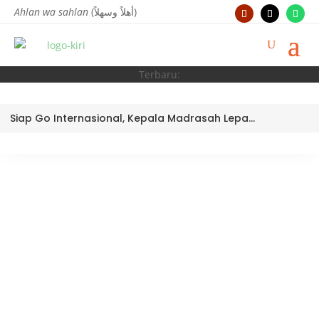
Ahlan wa sahlan
(أهلاً وسهلاً)
Terbaru:
Siap Go Internasional, Kepala Madrasah Lepas Tim Robotik MTsN 3 Kota Padang Ikuti World Robotic Center Competition 2026 di Malaysia