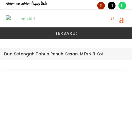
Ahlan wa sahlan
(أهلاً وسهلاً)
TERBARU:
Dua Setengah Tahun Penuh Kesan, MTsN 3 Kota Padang Lepas Pengawas Pembina Dra. Nayusminar Nasrun