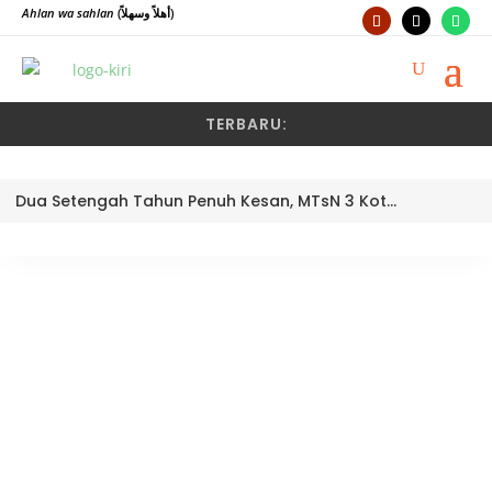
Ahlan wa sahlan
(أهلاً وسهلاً)
TERBARU:
Dua Setengah Tahun Penuh Kesan, MTsN 3 Kota Padang Lepas Pengawas Pembina Dra. Nayusminar Nasrun