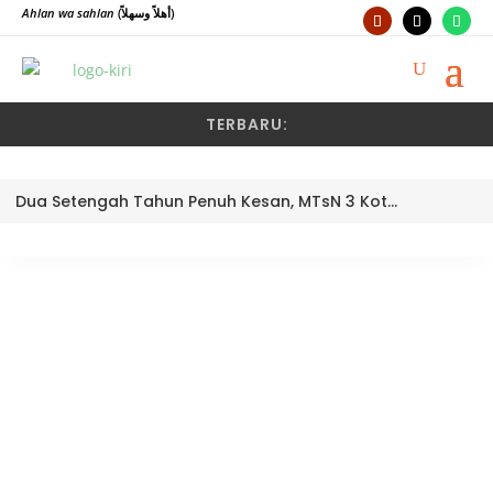
Ahlan wa sahlan
(أهلاً وسهلاً)
TERBARU:
Dua Setengah Tahun Penuh Kesan, MTsN 3 Kota Padang Lepas Pengawas Pembina Dra. Nayusminar Nasrun