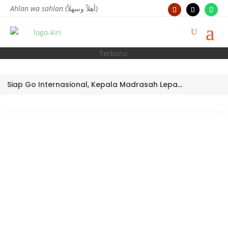
Ahlan wa sahlan
(أهلاً وسهلاً)
Terbaru:
Siap Go Internasional, Kepala Madrasah Lepas Tim Robotik MTsN 3 Kota Padang Ikuti World Robotic Center Competition 2026 di Malaysia