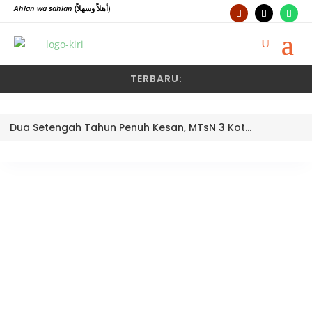
Ahlan wa sahlan
(أهلاً وسهلاً)
TERBARU:
Dua Setengah Tahun Penuh Kesan, MTsN 3 Kota Padang Lepas Pengawas Pembina Dra. Nayusminar Nasrun